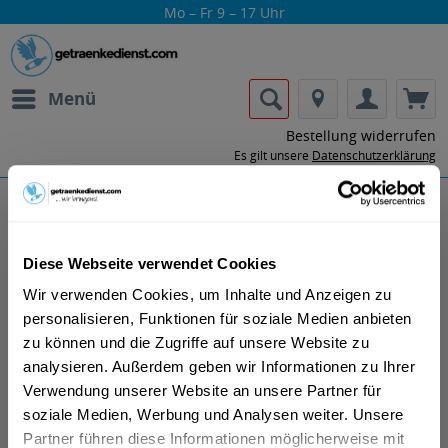
Mo – Fr 9 – 17 Uhr
Menü
Bestellung widerrufen
Es gilt unsere
Datenschutzerklärung
Mendez Sherry
Diese Webseite verwendet Cookies
Wir verwenden Cookies, um Inhalte und Anzeigen zu
personalisieren, Funktionen für soziale Medien anbieten
zu können und die Zugriffe auf unsere Website zu
analysieren. Außerdem geben wir Informationen zu Ihrer
Mendez Fino Sherry Dry Seco 15% Vol. wird von Bodegas
Verwendung unserer Website an unsere Partner für
Williams & Humbert hergestellt. Das Unternehmen
soziale Medien, Werbung und Analysen weiter. Unsere
wurde im Jahr 1877 von den Englaendern Alexander
Partner führen diese Informationen möglicherweise mit
Williams und Arthur Humbert in Jerez gegruendet.