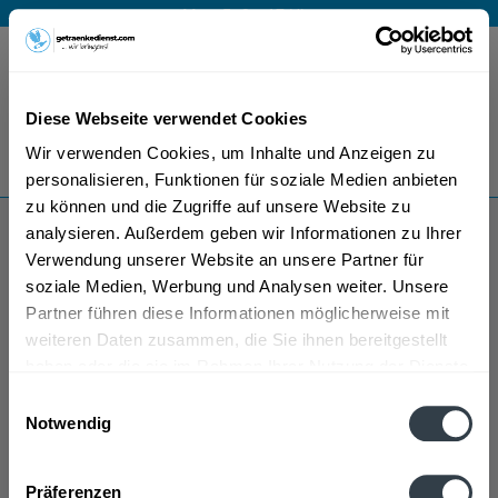
Mo – Fr 9 – 17 Uhr
Menü
Diese Webseite verwendet Cookies
Bestellung widerrufen
Wir verwenden Cookies, um Inhalte und Anzeigen zu
Es gilt unsere
Datenschutzerklärung
personalisieren, Funktionen für soziale Medien anbieten
zu können und die Zugriffe auf unsere Website zu
analysieren. Außerdem geben wir Informationen zu Ihrer
Mirios Ouzo
Verwendung unserer Website an unsere Partner für
soziale Medien, Werbung und Analysen weiter. Unsere
Partner führen diese Informationen möglicherweise mit
weiteren Daten zusammen, die Sie ihnen bereitgestellt
haben oder die sie im Rahmen Ihrer Nutzung der Dienste
gesammelt haben.
Einwilligungsauswahl
Notwendig
Mirios Ouzo wird in den folgenden Regionen,
Datenschutzbestimmungen
Städten, Orten und Postleitzahl-Gebieten geliefert
Präferenzen