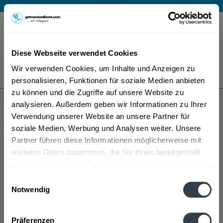
Mo – Fr 9 – 17 Uhr
Menü
Diese Webseite verwendet Cookies
Bestellung widerrufen
Wir verwenden Cookies, um Inhalte und Anzeigen zu
Es gilt unsere
Datenschutzerklärung
personalisieren, Funktionen für soziale Medien anbieten
zu können und die Zugriffe auf unsere Website zu
analysieren. Außerdem geben wir Informationen zu Ihrer
Monnet Cognac
Verwendung unserer Website an unsere Partner für
soziale Medien, Werbung und Analysen weiter. Unsere
Partner führen diese Informationen möglicherweise mit
weiteren Daten zusammen, die Sie ihnen bereitgestellt
haben oder die sie im Rahmen Ihrer Nutzung der Dienste
gesammelt haben.
Einwilligungsauswahl
Notwendig
Monnet Cognac wird in den folgenden Regionen,
Datenschutzbestimmungen
Städten, Orten und Postleitzahl-Gebieten geliefert
Präferenzen