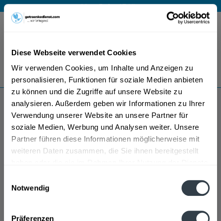
Mo – Fr 9 – 17 Uhr
Menü
Diese Webseite verwendet Cookies
Bestellung widerrufen
Wir verwenden Cookies, um Inhalte und Anzeigen zu
Es gilt unsere
Datenschutzerklärung
personalisieren, Funktionen für soziale Medien anbieten
zu können und die Zugriffe auf unsere Website zu
analysieren. Außerdem geben wir Informationen zu Ihrer
MontGras Wein
Verwendung unserer Website an unsere Partner für
soziale Medien, Werbung und Analysen weiter. Unsere
Partner führen diese Informationen möglicherweise mit
weiteren Daten zusammen, die Sie ihnen bereitgestellt
haben oder die sie im Rahmen Ihrer Nutzung der Dienste
gesammelt haben.
Einwilligungsauswahl
Notwendig
Datenschutzbestimmungen
Präferenzen