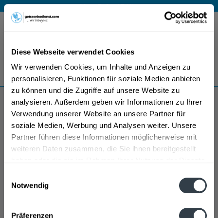
Mo – Fr 9 – 17 Uhr
Menü
Diese Webseite verwendet Cookies
Bestellung widerrufen
Wir verwenden Cookies, um Inhalte und Anzeigen zu
Es gilt unsere
Datenschutzerklärung
personalisieren, Funktionen für soziale Medien anbieten
zu können und die Zugriffe auf unsere Website zu
analysieren. Außerdem geben wir Informationen zu Ihrer
Morand Williamine
Verwendung unserer Website an unsere Partner für
soziale Medien, Werbung und Analysen weiter. Unsere
Partner führen diese Informationen möglicherweise mit
weiteren Daten zusammen, die Sie ihnen bereitgestellt
haben oder die sie im Rahmen Ihrer Nutzung der Dienste
gesammelt haben.
Einwilligungsauswahl
Notwendig
Datenschutzbestimmungen
Präferenzen