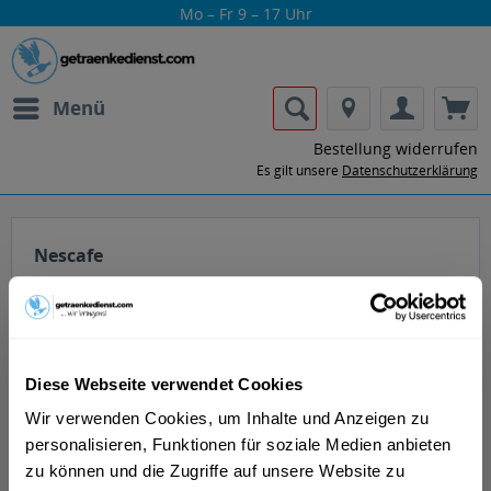
Mo – Fr 9 – 17 Uhr
Menü
Bestellung widerrufen
Es gilt unsere
Datenschutzerklärung
Nescafe
Diese Webseite verwendet Cookies
Wir verwenden Cookies, um Inhalte und Anzeigen zu
Lass dir die Getränke von Nescafe nach
personalisieren, Funktionen für soziale Medien anbieten
Hause oder ins Büro liefern.
zu können und die Zugriffe auf unsere Website zu