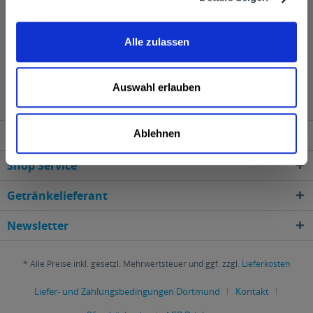
Beliebtheit.
Alle zulassen
Nescafe wird in den folgenden Regionen, Städten,
Orten und Postleitzahl-Gebieten geliefert
Auswahl erlauben
Ablehnen
Service Hotline
Shop Service
Getränkelieferant
Newsletter
* Alle Preise inkl. gesetzl. Mehrwertsteuer und ggf. zzgl.
Lieferkosten
Liefer- und Zahlungsbedingungen Dortmund
Kontakt