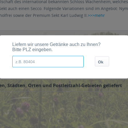
lschaft des international bekannten Schloss Wachenheim, welches
kt auch einen Secco. Folgende Variationen sind im Angebot: Nymp
holfrei sowie der Premium Sekt Karl Ludwig II.
>>>mehr
service bestellt werden. Der Sekt wird dann direkt vom Getränkelie
, Städten, Orten und Postleitzahl-Gebieten geliefert