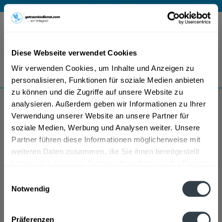
Mo – Fr 9 – 17 Uhr
Menü
Diese Webseite verwendet Cookies
Bestellung widerrufen
Wir verwenden Cookies, um Inhalte und Anzeigen zu
Es gilt unsere
Datenschutzerklärung
personalisieren, Funktionen für soziale Medien anbieten
zu können und die Zugriffe auf unsere Website zu
analysieren. Außerdem geben wir Informationen zu Ihrer
Obikwa Wein
Verwendung unserer Website an unsere Partner für
soziale Medien, Werbung und Analysen weiter. Unsere
Partner führen diese Informationen möglicherweise mit
weiteren Daten zusammen, die Sie ihnen bereitgestellt
haben oder die sie im Rahmen Ihrer Nutzung der Dienste
gesammelt haben.
Einwilligungsauswahl
Notwendig
Datenschutzbestimmungen
Präferenzen