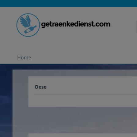
Home
Oese