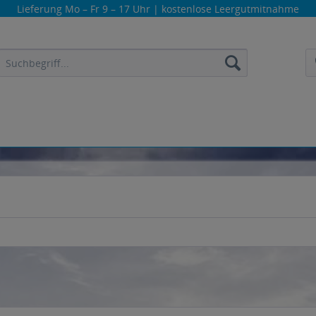
Lieferung
Mo – Fr 9 – 17 Uhr
| kostenlose Leergutmitnahme