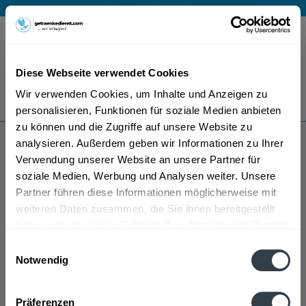
Mo – Fr 9 – 17 Uhr
Menü
Diese Webseite verwendet Cookies
Bestellung widerrufen
Wir verwenden Cookies, um Inhalte und Anzeigen zu
Es gilt unsere
Datenschutzerklärung
personalisieren, Funktionen für soziale Medien anbieten
zu können und die Zugriffe auf unsere Website zu
analysieren. Außerdem geben wir Informationen zu Ihrer
Oppacher
Verwendung unserer Website an unsere Partner für
soziale Medien, Werbung und Analysen weiter. Unsere
Partner führen diese Informationen möglicherweise mit
weiteren Daten zusammen, die Sie ihnen bereitgestellt
haben oder die sie im Rahmen Ihrer Nutzung der Dienste
gesammelt haben.
Einwilligungsauswahl
Notwendig
Oppacher wird in den folgenden Regionen, Städten,
Datenschutzbestimmungen
Orten und Postleitzahl-Gebieten geliefert
Präferenzen