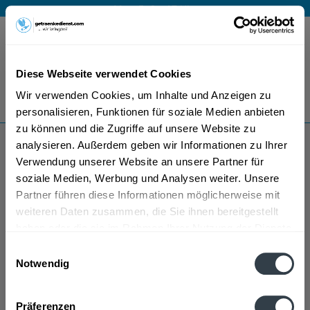
Mo – Fr 9 – 17 Uhr
Menü
Diese Webseite verwendet Cookies
Bestellung widerrufen
Wir verwenden Cookies, um Inhalte und Anzeigen zu
Es gilt unsere
Datenschutzerklärung
personalisieren, Funktionen für soziale Medien anbieten
zu können und die Zugriffe auf unsere Website zu
analysieren. Außerdem geben wir Informationen zu Ihrer
Palinka Barack
Verwendung unserer Website an unsere Partner für
soziale Medien, Werbung und Analysen weiter. Unsere
Partner führen diese Informationen möglicherweise mit
weiteren Daten zusammen, die Sie ihnen bereitgestellt
haben oder die sie im Rahmen Ihrer Nutzung der Dienste
gesammelt haben.
Einwilligungsauswahl
Notwendig
Palinka Barack wird in den folgenden Regionen,
Datenschutzbestimmungen
Städten, Orten und Postleitzahl-Gebieten geliefert
Präferenzen