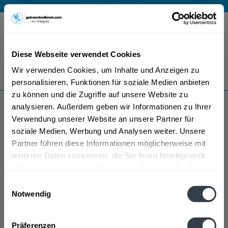
Mo – Fr 9 – 17 Uhr
Menü
Diese Webseite verwendet Cookies
Bestellung widerrufen
Wir verwenden Cookies, um Inhalte und Anzeigen zu
Es gilt unsere
Datenschutzerklärung
personalisieren, Funktionen für soziale Medien anbieten
zu können und die Zugriffe auf unsere Website zu
analysieren. Außerdem geben wir Informationen zu Ihrer
Papstar
Verwendung unserer Website an unsere Partner für
soziale Medien, Werbung und Analysen weiter. Unsere
Partner führen diese Informationen möglicherweise mit
weiteren Daten zusammen, die Sie ihnen bereitgestellt
haben oder die sie im Rahmen Ihrer Nutzung der Dienste
gesammelt haben.
Einwilligungsauswahl
Notwendig
Datenschutzbestimmungen
Präferenzen