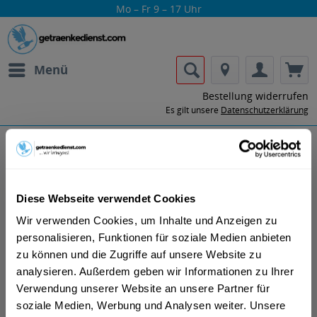
Mo – Fr 9 – 17 Uhr
Menü
Bestellung widerrufen
Es gilt unsere
Datenschutzerklärung
Partisan
Diese Webseite verwendet Cookies
Wir verwenden Cookies, um Inhalte und Anzeigen zu
personalisieren, Funktionen für soziale Medien anbieten
zu können und die Zugriffe auf unsere Website zu
analysieren. Außerdem geben wir Informationen zu Ihrer
Lass dir die Getränke von Partisan nach
Verwendung unserer Website an unsere Partner für
Hause oder ins Büro liefern.
soziale Medien, Werbung und Analysen weiter. Unsere