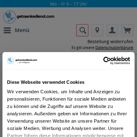
Mo – Fr 9 – 17 Uhr
Menü
Bestellung widerrufen
Es gilt unsere
Datenschutzerklärung
Peachtree Likör
Diese Webseite verwendet Cookies
Wir verwenden Cookies, um Inhalte und Anzeigen zu
personalisieren, Funktionen für soziale Medien anbieten
zu können und die Zugriffe auf unsere Website zu
analysieren. Außerdem geben wir Informationen zu Ihrer
Lass dir die Getränke von Peachtree Likör
Verwendung unserer Website an unsere Partner für
nach Hause oder ins Büro liefern.
soziale Medien, Werbung und Analysen weiter. Unsere
Partner führen diese Informationen möglicherweise mit