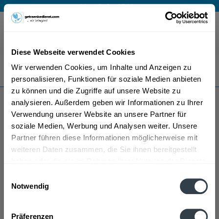
Mo – Fr 9 – 17 Uhr
Menü
Diese Webseite verwendet Cookies
Bestellung widerrufen
Wir verwenden Cookies, um Inhalte und Anzeigen zu
Es gilt unsere
Datenschutzerklärung
personalisieren, Funktionen für soziale Medien anbieten
zu können und die Zugriffe auf unsere Website zu
analysieren. Außerdem geben wir Informationen zu Ihrer
Petershans Apfelwein
Verwendung unserer Website an unsere Partner für
soziale Medien, Werbung und Analysen weiter. Unsere
Partner führen diese Informationen möglicherweise mit
weiteren Daten zusammen, die Sie ihnen bereitgestellt
haben oder die sie im Rahmen Ihrer Nutzung der Dienste
gesammelt haben.
Einwilligungsauswahl
Notwendig
Petershans Apfelwein wird in den folgenden
Datenschutzbestimmungen
Regionen, Städten, Orten und Postleitzahl-Gebieten
Präferenzen
geliefert