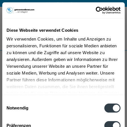
Mo – Fr 9 – 17 Uhr
Menü
Diese Webseite verwendet Cookies
Bestellung widerrufen
Wir verwenden Cookies, um Inhalte und Anzeigen zu
Es gilt unsere
Datenschutzerklärung
personalisieren, Funktionen für soziale Medien anbieten
zu können und die Zugriffe auf unsere Website zu
analysieren. Außerdem geben wir Informationen zu Ihrer
Pisang
Verwendung unserer Website an unsere Partner für
soziale Medien, Werbung und Analysen weiter. Unsere
Partner führen diese Informationen möglicherweise mit
weiteren Daten zusammen, die Sie ihnen bereitgestellt
haben oder die sie im Rahmen Ihrer Nutzung der Dienste
gesammelt haben.
Einwilligungsauswahl
Notwendig
Pisang wird in den folgenden Regionen, Städten,
Datenschutzbestimmungen
Orten und Postleitzahl-Gebieten geliefert
Präferenzen