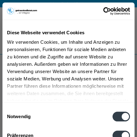
Mo – Fr 9 – 17 Uhr
Menü
Diese Webseite verwendet Cookies
Bestellung widerrufen
Wir verwenden Cookies, um Inhalte und Anzeigen zu
Es gilt unsere
Datenschutzerklärung
personalisieren, Funktionen für soziale Medien anbieten
zu können und die Zugriffe auf unsere Website zu
analysieren. Außerdem geben wir Informationen zu Ihrer
Planeta Weine
Verwendung unserer Website an unsere Partner für
soziale Medien, Werbung und Analysen weiter. Unsere
Partner führen diese Informationen möglicherweise mit
weiteren Daten zusammen, die Sie ihnen bereitgestellt
haben oder die sie im Rahmen Ihrer Nutzung der Dienste
gesammelt haben.
Einwilligungsauswahl
Notwendig
Datenschutzbestimmungen
Präferenzen