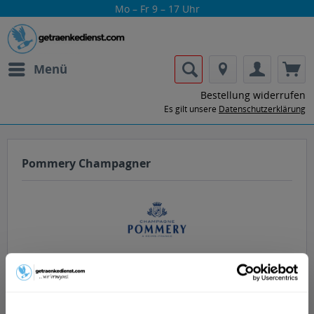
Mo – Fr 9 – 17 Uhr
Menü
Bestellung widerrufen
Es gilt unsere
Datenschutzerklärung
Pommery Champagner
Lass dir die Getränke von Pommery
Champagner nach Hause oder ins Büro
liefern.