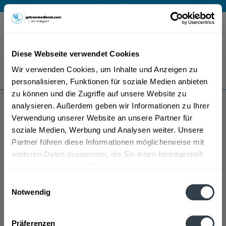
Mo – Fr 9 – 17 Uhr
Menü
Diese Webseite verwendet Cookies
Bestellung widerrufen
Wir verwenden Cookies, um Inhalte und Anzeigen zu
Es gilt unsere
Datenschutzerklärung
personalisieren, Funktionen für soziale Medien anbieten
zu können und die Zugriffe auf unsere Website zu
analysieren. Außerdem geben wir Informationen zu Ihrer
Prinzenperle
Verwendung unserer Website an unsere Partner für
soziale Medien, Werbung und Analysen weiter. Unsere
Partner führen diese Informationen möglicherweise mit
weiteren Daten zusammen, die Sie ihnen bereitgestellt
haben oder die sie im Rahmen Ihrer Nutzung der Dienste
gesammelt haben.
Einwilligungsauswahl
Notwendig
Prinzenperle wird in den folgenden Regionen,
Datenschutzbestimmungen
Städten, Orten und Postleitzahl-Gebieten geliefert
Präferenzen