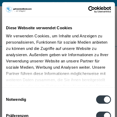
Mo – Fr 9 – 17 Uhr
Menü
Diese Webseite verwendet Cookies
Bestellung widerrufen
Wir verwenden Cookies, um Inhalte und Anzeigen zu
Es gilt unsere
Datenschutzerklärung
personalisieren, Funktionen für soziale Medien anbieten
zu können und die Zugriffe auf unsere Website zu
analysieren. Außerdem geben wir Informationen zu Ihrer
Pur Sekt
Verwendung unserer Website an unsere Partner für
soziale Medien, Werbung und Analysen weiter. Unsere
Partner führen diese Informationen möglicherweise mit
weiteren Daten zusammen, die Sie ihnen bereitgestellt
haben oder die sie im Rahmen Ihrer Nutzung der Dienste
gesammelt haben.
Einwilligungsauswahl
Notwendig
Pur Sekt wird in den folgenden Regionen, Städten,
Datenschutzbestimmungen
Orten und Postleitzahl-Gebieten geliefert
Präferenzen