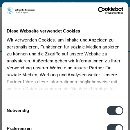
Mo – Fr 9 – 17 Uhr
Menü
Diese Webseite verwendet Cookies
Bestellung widerrufen
Wir verwenden Cookies, um Inhalte und Anzeigen zu
Es gilt unsere
Datenschutzerklärung
personalisieren, Funktionen für soziale Medien anbieten
zu können und die Zugriffe auf unsere Website zu
analysieren. Außerdem geben wir Informationen zu Ihrer
Räuber
Verwendung unserer Website an unsere Partner für
soziale Medien, Werbung und Analysen weiter. Unsere
Partner führen diese Informationen möglicherweise mit
weiteren Daten zusammen, die Sie ihnen bereitgestellt
haben oder die sie im Rahmen Ihrer Nutzung der Dienste
gesammelt haben.
Einwilligungsauswahl
Notwendig
Räuber wird in den folgenden Regionen, Städten,
Datenschutzbestimmungen
Orten und Postleitzahl-Gebieten geliefert
Präferenzen