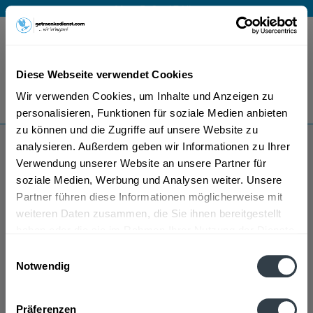
Mo – Fr 9 – 17 Uhr
Menü
Diese Webseite verwendet Cookies
Bestellung widerrufen
Wir verwenden Cookies, um Inhalte und Anzeigen zu
Es gilt unsere
Datenschutzerklärung
personalisieren, Funktionen für soziale Medien anbieten
zu können und die Zugriffe auf unsere Website zu
analysieren. Außerdem geben wir Informationen zu Ihrer
Retzbacher Benediktusberg
Verwendung unserer Website an unsere Partner für
soziale Medien, Werbung und Analysen weiter. Unsere
Partner führen diese Informationen möglicherweise mit
weiteren Daten zusammen, die Sie ihnen bereitgestellt
haben oder die sie im Rahmen Ihrer Nutzung der Dienste
gesammelt haben.
Einwilligungsauswahl
Notwendig
Retzbacher Benediktusberg wird in den folgenden
Datenschutzbestimmungen
Regionen, Städten, Orten und Postleitzahl-Gebieten
Präferenzen
geliefert