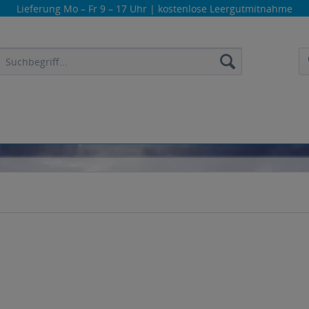
Lieferung
Mo – Fr 9 – 17 Uhr
| kostenlose Leergutmitnahme