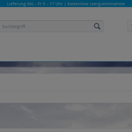
Lieferung
Mo – Fr 9 – 17 Uhr
| kostenlose Leergutmitnahme