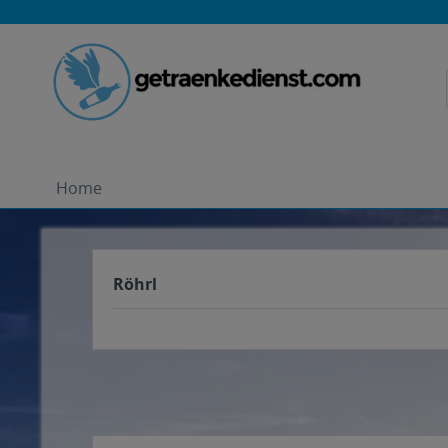
Home
Röhrl