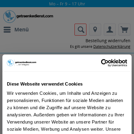
Mo – Fr 9 – 17 Uhr
Menü
Bestellung widerrufen
Es gilt unsere
Datenschutzerklärung
Ron Pampero
Diese Webseite verwendet Cookies
Wir verwenden Cookies, um Inhalte und Anzeigen zu
personalisieren, Funktionen für soziale Medien anbieten
zu können und die Zugriffe auf unsere Website zu
analysieren. Außerdem geben wir Informationen zu Ihrer
Lass dir die Getränke von Ron Pampero
Verwendung unserer Website an unsere Partner für
nach Hause oder ins Büro liefern.
soziale Medien, Werbung und Analysen weiter. Unsere