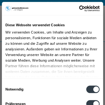
Mo – Fr 9 – 17 Uhr
Menü
Diese Webseite verwendet Cookies
Bestellung widerrufen
Wir verwenden Cookies, um Inhalte und Anzeigen zu
Es gilt unsere
Datenschutzerklärung
personalisieren, Funktionen für soziale Medien anbieten
zu können und die Zugriffe auf unsere Website zu
analysieren. Außerdem geben wir Informationen zu Ihrer
Rosso Bruno Wein
Verwendung unserer Website an unsere Partner für
soziale Medien, Werbung und Analysen weiter. Unsere
Partner führen diese Informationen möglicherweise mit
weiteren Daten zusammen, die Sie ihnen bereitgestellt
haben oder die sie im Rahmen Ihrer Nutzung der Dienste
gesammelt haben.
Einwilligungsauswahl
Notwendig
Datenschutzbestimmungen
Präferenzen