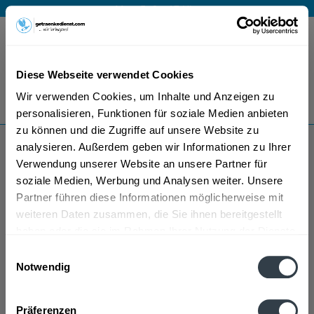
Mo – Fr 9 – 17 Uhr
Menü
Diese Webseite verwendet Cookies
Bestellung widerrufen
Wir verwenden Cookies, um Inhalte und Anzeigen zu
Es gilt unsere
Datenschutzerklärung
personalisieren, Funktionen für soziale Medien anbieten
zu können und die Zugriffe auf unsere Website zu
analysieren. Außerdem geben wir Informationen zu Ihrer
Ruppert-Deginther
Verwendung unserer Website an unsere Partner für
soziale Medien, Werbung und Analysen weiter. Unsere
Partner führen diese Informationen möglicherweise mit
weiteren Daten zusammen, die Sie ihnen bereitgestellt
haben oder die sie im Rahmen Ihrer Nutzung der Dienste
gesammelt haben.
Einwilligungsauswahl
Notwendig
Ruppert-Deginther wird in den folgenden Regionen,
Datenschutzbestimmungen
Städten, Orten und Postleitzahl-Gebieten geliefert
Präferenzen