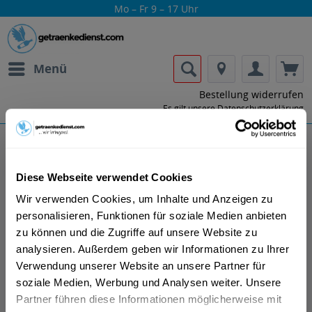
Mo – Fr 9 – 17 Uhr
Menü
Bestellung widerrufen
Es gilt unsere
Datenschutzerklärung
Sauza Tequila
Diese Webseite verwendet Cookies
Wir verwenden Cookies, um Inhalte und Anzeigen zu
personalisieren, Funktionen für soziale Medien anbieten
zu können und die Zugriffe auf unsere Website zu
analysieren. Außerdem geben wir Informationen zu Ihrer
Verwendung unserer Website an unsere Partner für
Lass dir die Getränke von Sauza Tequila
soziale Medien, Werbung und Analysen weiter. Unsere
nach Hause oder ins Büro liefern.
Partner führen diese Informationen möglicherweise mit