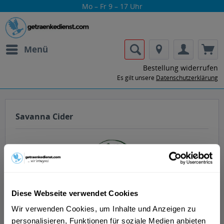
Mo – Fr 9 – 17 Uhr
Menü
Bestellung widerrufen
Es gilt unsere
Datenschutzerklärung
Savanna Cider
Diese Webseite verwendet Cookies
Lass dir die Getränke von Savanna Cider
nach Hause oder ins Büro liefern.
Wir verwenden Cookies, um Inhalte und Anzeigen zu
personalisieren, Funktionen für soziale Medien anbieten