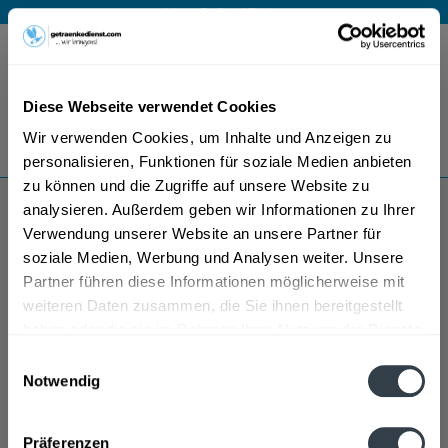
Mo – Fr 9 – 17 Uhr
Menü
Diese Webseite verwendet Cookies
Bestellung widerrufen
Wir verwenden Cookies, um Inhalte und Anzeigen zu
Es gilt unsere
Datenschutzerklärung
personalisieren, Funktionen für soziale Medien anbieten
zu können und die Zugriffe auf unsere Website zu
analysieren. Außerdem geben wir Informationen zu Ihrer
Schlenkerhof
Verwendung unserer Website an unsere Partner für
soziale Medien, Werbung und Analysen weiter. Unsere
Partner führen diese Informationen möglicherweise mit
weiteren Daten zusammen, die Sie ihnen bereitgestellt
haben oder die sie im Rahmen Ihrer Nutzung der Dienste
gesammelt haben.
Einwilligungsauswahl
Notwendig
Datenschutzbestimmungen
Präferenzen