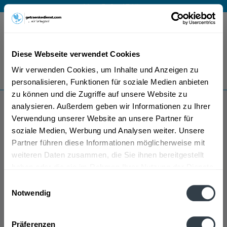
Mo – Fr 9 – 17 Uhr
Menü
Diese Webseite verwendet Cookies
Bestellung widerrufen
Wir verwenden Cookies, um Inhalte und Anzeigen zu
Es gilt unsere
Datenschutzerklärung
personalisieren, Funktionen für soziale Medien anbieten
zu können und die Zugriffe auf unsere Website zu
analysieren. Außerdem geben wir Informationen zu Ihrer
Schloss Lichtenstein
Verwendung unserer Website an unsere Partner für
soziale Medien, Werbung und Analysen weiter. Unsere
Partner führen diese Informationen möglicherweise mit
weiteren Daten zusammen, die Sie ihnen bereitgestellt
haben oder die sie im Rahmen Ihrer Nutzung der Dienste
gesammelt haben.
Einwilligungsauswahl
Notwendig
Schloss Lichtenstein wird in den folgenden Regionen,
Datenschutzbestimmungen
Städten, Orten und Postleitzahl-Gebieten geliefert
Präferenzen