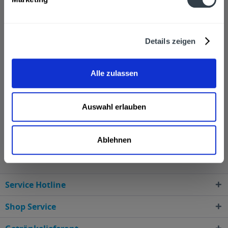
und Alpenkräuter Likör. Die einzelnen Brände und Liköre
werden in 700ml Glasflaschen vertrieben und besitzen
einen Alkoholgehalt von 30-40% vol.
Details zeigen
Sehr gerne senden wir Ihnen Produkte von
Schlossbrennerei Tegernsee zu, wenn Sie über unseren
Alle zulassen
Online-Shop bestellen.
Auswahl erlauben
Schlossbrennerei Tegernsee wird in den folgenden
Regionen, Städten, Orten und Postleitzahl-Gebieten
Ablehnen
geliefert
Service Hotline
Shop Service