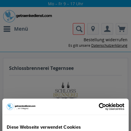
Mo – Fr 9 – 17 Uhr
Menü
Bestellung widerrufen
Es gilt unsere
Datenschutzerklärung
Schlossbrennerei Tegernsee
Lass dir die Getränke von
Schlossbrennerei Tegernsee nach Hause
Diese Webseite verwendet Cookies
oder ins Büro liefern.