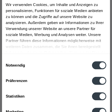
Wir verwenden Cookies, um Inhalte und Anzeigen zu
Die Schlossbrennerei Tegernsee liegt zwischen dem
personalisieren, Funktionen für soziale Medien anbieten
Tegernsee und der St. Quirinius Pfarrkirche auf dem
zu können und die Zugriffe auf unsere Website zu
Gelände des Tegernseer Klosters in Oberbayern und
analysieren. Außerdem geben wir Informationen zu Ihrer
blickt auf eine jahrhundertealte Tradition zurück.
Verwendung unserer Website an unsere Partner für
Gegründet wurde die Schlossbrennerei bereits im Jahr
soziale Medien, Werbung und Analysen weiter. Unsere
746 und entwickelte seither zahlreiche Spirituosen. Die
Partner führen diese Informationen möglicherweise mit
Schlossbrennerei Tegernsee fokussiert sich hierbei auf
weiteren Daten zusammen, die Sie ihnen bereitgestellt
die Herstellung von speziellen Obstbränden und Likören,
haben oder die sie im Rahmen Ihrer Nutzung der Dienste
deren Zutaten sorgfältig ausgewählt werden. In jedem
gesammelt haben.
Einwilligungsauswahl
Produkt ist bayrischer Enzian enthalten.
>>>mehr
Notwendig
Datenschutzbestimmungen
Präferenzen
br/>
Statistiken
Die Schlossbrennerei Tegernsee bietet unterschiedliche
Produktsorten an, wie z.B. den klassischen Williams
Brand, Obstbrand aus Äpfeln und Birnen, Himbeergeist
Marketing