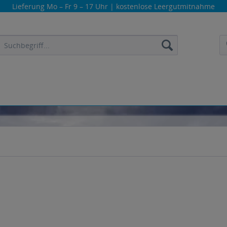
Lieferung
Mo – Fr 9 – 17 Uhr
| kostenlose Leergutmitnahme