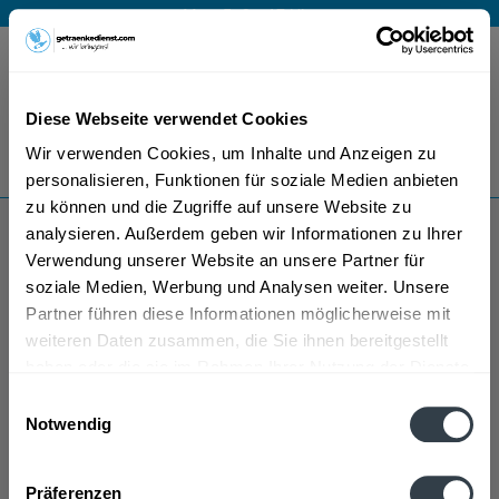
Mo – Fr 9 – 17 Uhr
Menü
Diese Webseite verwendet Cookies
Bestellung widerrufen
Wir verwenden Cookies, um Inhalte und Anzeigen zu
Es gilt unsere
Datenschutzerklärung
personalisieren, Funktionen für soziale Medien anbieten
zu können und die Zugriffe auf unsere Website zu
analysieren. Außerdem geben wir Informationen zu Ihrer
Schwaigerner Heuchelberg
Verwendung unserer Website an unsere Partner für
soziale Medien, Werbung und Analysen weiter. Unsere
Partner führen diese Informationen möglicherweise mit
weiteren Daten zusammen, die Sie ihnen bereitgestellt
haben oder die sie im Rahmen Ihrer Nutzung der Dienste
gesammelt haben.
Einwilligungsauswahl
Notwendig
Schwaigerner Heuchelberg wird in den folgenden
Datenschutzbestimmungen
Regionen, Städten, Orten und Postleitzahl-Gebieten
Präferenzen
geliefert