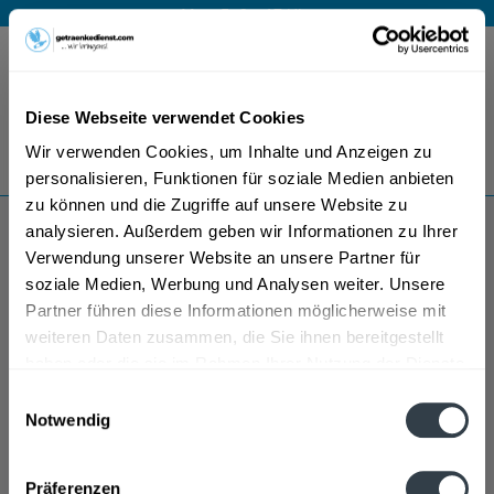
Mo – Fr 9 – 17 Uhr
Menü
Diese Webseite verwendet Cookies
Bestellung widerrufen
Wir verwenden Cookies, um Inhalte und Anzeigen zu
Es gilt unsere
Datenschutzerklärung
personalisieren, Funktionen für soziale Medien anbieten
zu können und die Zugriffe auf unsere Website zu
analysieren. Außerdem geben wir Informationen zu Ihrer
Senseo
Verwendung unserer Website an unsere Partner für
soziale Medien, Werbung und Analysen weiter. Unsere
Partner führen diese Informationen möglicherweise mit
weiteren Daten zusammen, die Sie ihnen bereitgestellt
haben oder die sie im Rahmen Ihrer Nutzung der Dienste
gesammelt haben.
Einwilligungsauswahl
Notwendig
Datenschutzbestimmungen
Präferenzen