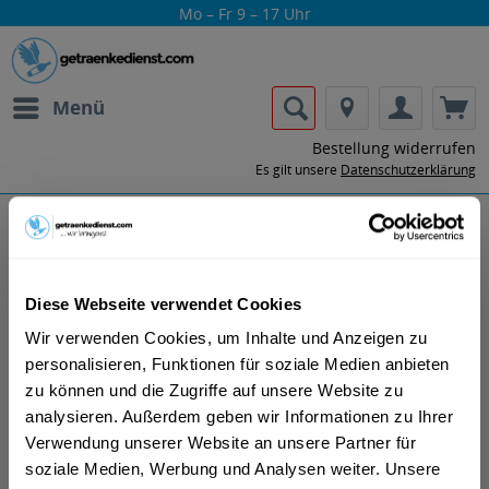
Mo – Fr 9 – 17 Uhr
Menü
Bestellung widerrufen
Es gilt unsere
Datenschutzerklärung
Six Saints
Diese Webseite verwendet Cookies
Wir verwenden Cookies, um Inhalte und Anzeigen zu
personalisieren, Funktionen für soziale Medien anbieten
zu können und die Zugriffe auf unsere Website zu
analysieren. Außerdem geben wir Informationen zu Ihrer
Lass dir die Getränke von Six Saints nach
Verwendung unserer Website an unsere Partner für
Hause oder ins Büro liefern.
soziale Medien, Werbung und Analysen weiter. Unsere