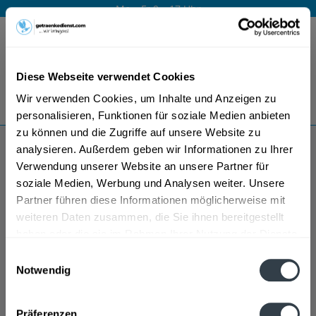
Mo – Fr 9 – 17 Uhr
Menü
Diese Webseite verwendet Cookies
Bestellung widerrufen
Wir verwenden Cookies, um Inhalte und Anzeigen zu
Es gilt unsere
Datenschutzerklärung
personalisieren, Funktionen für soziale Medien anbieten
zu können und die Zugriffe auf unsere Website zu
analysieren. Außerdem geben wir Informationen zu Ihrer
Sogrape Vinhos Wein
Verwendung unserer Website an unsere Partner für
soziale Medien, Werbung und Analysen weiter. Unsere
Partner führen diese Informationen möglicherweise mit
weiteren Daten zusammen, die Sie ihnen bereitgestellt
haben oder die sie im Rahmen Ihrer Nutzung der Dienste
gesammelt haben.
Einwilligungsauswahl
Notwendig
Datenschutzbestimmungen
Präferenzen