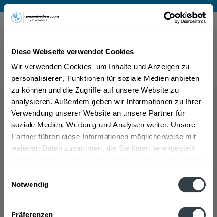
Mo – Fr 9 – 17 Uhr
Menü
Diese Webseite verwendet Cookies
Bestellung widerrufen
Wir verwenden Cookies, um Inhalte und Anzeigen zu
Es gilt unsere
Datenschutzerklärung
personalisieren, Funktionen für soziale Medien anbieten
zu können und die Zugriffe auf unsere Website zu
analysieren. Außerdem geben wir Informationen zu Ihrer
Sol
Verwendung unserer Website an unsere Partner für
soziale Medien, Werbung und Analysen weiter. Unsere
Partner führen diese Informationen möglicherweise mit
weiteren Daten zusammen, die Sie ihnen bereitgestellt
haben oder die sie im Rahmen Ihrer Nutzung der Dienste
gesammelt haben.
Einwilligungsauswahl
Notwendig
Sol wird in den folgenden Regionen, Städten, Orten
Datenschutzbestimmungen
und Postleitzahl-Gebieten geliefert
Präferenzen