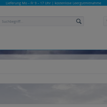
Lieferung
Mo – Fr 9 – 17 Uhr
| kostenlose Leergutmitnahme