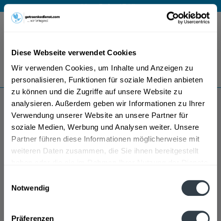
Mo – Fr 9 – 17 Uhr
Menü
Diese Webseite verwendet Cookies
Bestellung widerrufen
Wir verwenden Cookies, um Inhalte und Anzeigen zu
Es gilt unsere
Datenschutzerklärung
personalisieren, Funktionen für soziale Medien anbieten
zu können und die Zugriffe auf unsere Website zu
analysieren. Außerdem geben wir Informationen zu Ihrer
Specht Spirituosen
Verwendung unserer Website an unsere Partner für
soziale Medien, Werbung und Analysen weiter. Unsere
Partner führen diese Informationen möglicherweise mit
weiteren Daten zusammen, die Sie ihnen bereitgestellt
haben oder die sie im Rahmen Ihrer Nutzung der Dienste
gesammelt haben.
Einwilligungsauswahl
Notwendig
Datenschutzbestimmungen
Präferenzen