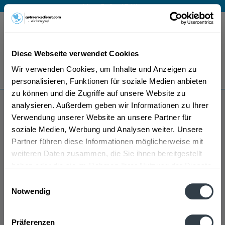
Mo – Fr 9 – 17 Uhr
Menü
Diese Webseite verwendet Cookies
Bestellung widerrufen
Wir verwenden Cookies, um Inhalte und Anzeigen zu
Es gilt unsere
Datenschutzerklärung
personalisieren, Funktionen für soziale Medien anbieten
zu können und die Zugriffe auf unsere Website zu
analysieren. Außerdem geben wir Informationen zu Ihrer
Spitzmund Gin
Verwendung unserer Website an unsere Partner für
soziale Medien, Werbung und Analysen weiter. Unsere
Partner führen diese Informationen möglicherweise mit
weiteren Daten zusammen, die Sie ihnen bereitgestellt
haben oder die sie im Rahmen Ihrer Nutzung der Dienste
gesammelt haben.
Einwilligungsauswahl
Notwendig
Spitzmund Gin wird in den folgenden Regionen,
Datenschutzbestimmungen
Städten, Orten und Postleitzahl-Gebieten geliefert
Präferenzen