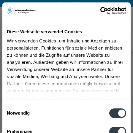
Mo – Fr 9 – 17 Uhr
Menü
Diese Webseite verwendet Cookies
Bestellung widerrufen
Wir verwenden Cookies, um Inhalte und Anzeigen zu
Es gilt unsere
Datenschutzerklärung
personalisieren, Funktionen für soziale Medien anbieten
zu können und die Zugriffe auf unsere Website zu
analysieren. Außerdem geben wir Informationen zu Ihrer
St. Martin
Verwendung unserer Website an unsere Partner für
soziale Medien, Werbung und Analysen weiter. Unsere
Partner führen diese Informationen möglicherweise mit
weiteren Daten zusammen, die Sie ihnen bereitgestellt
haben oder die sie im Rahmen Ihrer Nutzung der Dienste
gesammelt haben.
Einwilligungsauswahl
Notwendig
St. Martin wird in den folgenden Regionen, Städten,
Datenschutzbestimmungen
Orten und Postleitzahl-Gebieten geliefert
Präferenzen