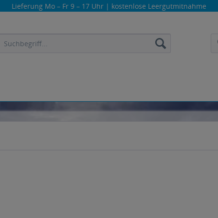
Lieferung
Mo – Fr 9 – 17 Uhr
| kostenlose Leergutmitnahme