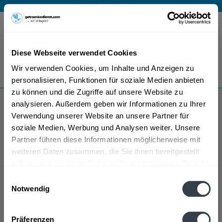
Mo – Fr 9 – 17 Uhr
Menü
Diese Webseite verwendet Cookies
Bestellung widerrufen
Wir verwenden Cookies, um Inhalte und Anzeigen zu
Es gilt unsere
Datenschutzerklärung
personalisieren, Funktionen für soziale Medien anbieten
zu können und die Zugriffe auf unsere Website zu
analysieren. Außerdem geben wir Informationen zu Ihrer
Südkola
Verwendung unserer Website an unsere Partner für
soziale Medien, Werbung und Analysen weiter. Unsere
Partner führen diese Informationen möglicherweise mit
weiteren Daten zusammen, die Sie ihnen bereitgestellt
haben oder die sie im Rahmen Ihrer Nutzung der Dienste
gesammelt haben.
Einwilligungsauswahl
Notwendig
Südkola wird in den folgenden Regionen, Städten,
Datenschutzbestimmungen
Orten und Postleitzahl-Gebieten geliefert
Präferenzen