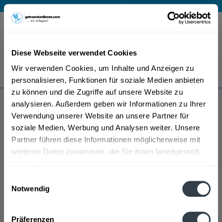
Mo – Fr 9 – 17 Uhr
Menü
Diese Webseite verwendet Cookies
Bestellung widerrufen
Wir verwenden Cookies, um Inhalte und Anzeigen zu
Es gilt unsere
Datenschutzerklärung
personalisieren, Funktionen für soziale Medien anbieten
zu können und die Zugriffe auf unsere Website zu
analysieren. Außerdem geben wir Informationen zu Ihrer
Take Off
Verwendung unserer Website an unsere Partner für
soziale Medien, Werbung und Analysen weiter. Unsere
Partner führen diese Informationen möglicherweise mit
weiteren Daten zusammen, die Sie ihnen bereitgestellt
haben oder die sie im Rahmen Ihrer Nutzung der Dienste
gesammelt haben.
Einwilligungsauswahl
Notwendig
Take Off wird in den folgenden Regionen, Städten,
Datenschutzbestimmungen
Orten und Postleitzahl-Gebieten geliefert
Präferenzen