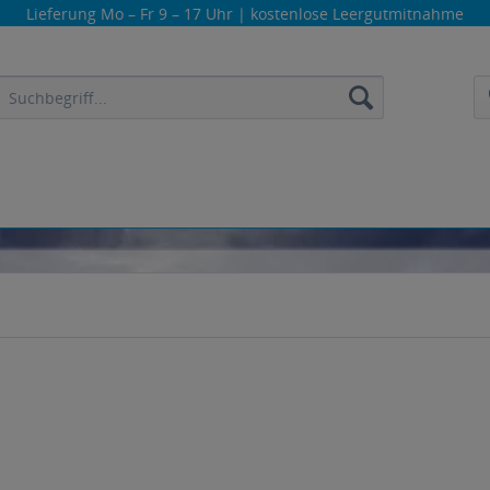
Lieferung
Mo – Fr 9 – 17 Uhr
| kostenlose Leergutmitnahme