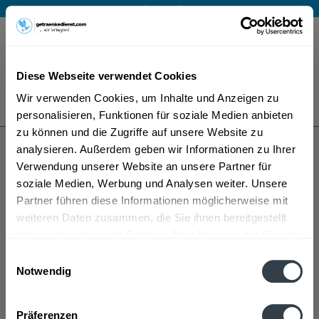
Mo – Fr 9 – 17 Uhr
Menü
Diese Webseite verwendet Cookies
Bestellung widerrufen
Wir verwenden Cookies, um Inhalte und Anzeigen zu
Es gilt unsere
Datenschutzerklärung
personalisieren, Funktionen für soziale Medien anbieten
zu können und die Zugriffe auf unsere Website zu
analysieren. Außerdem geben wir Informationen zu Ihrer
Tenute Sella & Mosca
Verwendung unserer Website an unsere Partner für
soziale Medien, Werbung und Analysen weiter. Unsere
Partner führen diese Informationen möglicherweise mit
weiteren Daten zusammen, die Sie ihnen bereitgestellt
haben oder die sie im Rahmen Ihrer Nutzung der Dienste
gesammelt haben.
Einwilligungsauswahl
Notwendig
Tenute Sella & Mosca wird in den folgenden
Datenschutzbestimmungen
Regionen, Städten, Orten und Postleitzahl-Gebieten
Präferenzen
geliefert