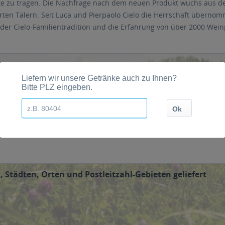
hte zu tragen. Die Nachfrage nach dem neuen Produkt wuchs aus 
rten Tälern. Seit Luca und Pierpaolo Cielo die Herrschaft über
der Cielo-Familientradition und die Erfahrung von über 2000 Weinp
odukts sogar erreicht hat höhere Stufen. Zu diesem Zeitpunkt hat C
eter des großflächigen Einzelhandels in Italien mit einer ständi
, Städten, Orten und Postleitzahl-Gebieten geliefert