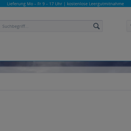
Lieferung
Mo – Fr 9 – 17 Uhr
| kostenlose Leergutmitnahme