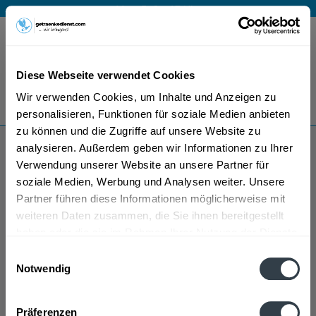
Mo – Fr 9 – 17 Uhr
Menü
Diese Webseite verwendet Cookies
Bestellung widerrufen
Wir verwenden Cookies, um Inhalte und Anzeigen zu
Es gilt unsere
Datenschutzerklärung
personalisieren, Funktionen für soziale Medien anbieten
zu können und die Zugriffe auf unsere Website zu
analysieren. Außerdem geben wir Informationen zu Ihrer
Teruzzi & Puthod Wein
Verwendung unserer Website an unsere Partner für
soziale Medien, Werbung und Analysen weiter. Unsere
Partner führen diese Informationen möglicherweise mit
weiteren Daten zusammen, die Sie ihnen bereitgestellt
haben oder die sie im Rahmen Ihrer Nutzung der Dienste
gesammelt haben.
Einwilligungsauswahl
Notwendig
Teruzzi & Puthod Wein wird in den folgenden
Datenschutzbestimmungen
Regionen, Städten, Orten und Postleitzahl-Gebieten
Präferenzen
geliefert